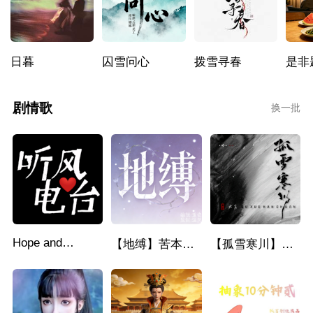
日暮
囚雪问心
拨雪寻春
是非
剧情歌
换一批
Hope and
【地缚】苦本伤
【孤雪寒川】原
Destiny
感哭本微燃治愈
创剧情歌
剧情歌