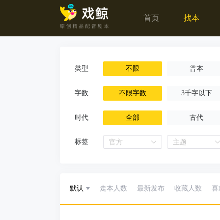
首页
找本
类型
不限
普本
字数
不限字数
3千字以下
时代
全部
古代
标签
官方
主题
默认
走本人数
最新发布
收藏人数
喜