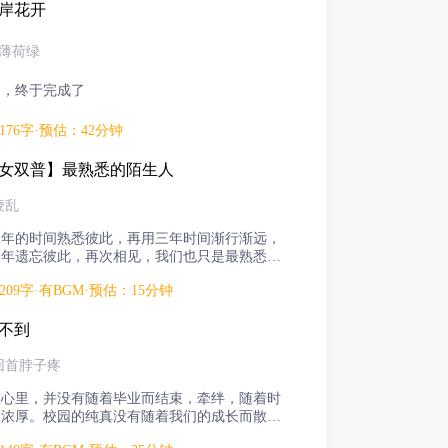
彼岸花开
_薄荷绿
延，终于完成了
6176字·预估：42分钟
【女双普】最熟悉的陌生人
凌乱
三年的时间熟悉彼此，再用三年时间渐行渐远，
四年遗忘彼此，再次相见，我们也只是最熟悉的
。
3209字·有BGM·预估：15分钟
等不到
回首脖子疼
在心里，并没有随着毕业而结束，牵绊，随着时
加浓厚。校园的纯真没有随着我们的成长而散
成了我们心中最单纯的小美好！