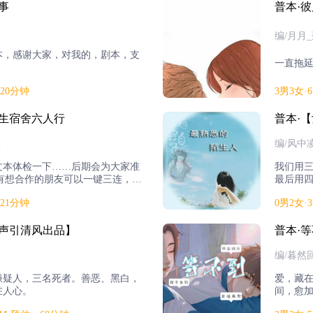
事
普本·
编/月月
本，感谢大家，对我的，剧本，支
一直拖
：20分钟
3男3女·
女生宿舍六人行
普本·
.
编/风中
文本体检一下……后期会为大家准
我们用
有想合作的朋友可以一键三连，私
最后用
陌生人
：21分钟
0男2女·
【声引清风出品】
普本·
编/暮然
嫌疑人，三名死者。善恶、黑白，
爱，藏
在人心。
间，愈
去，变