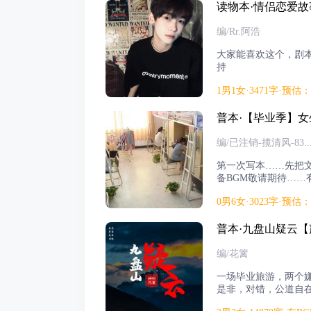
读物本·情侣恋爱故
编/Rr.阿浩
大家能喜欢这个，剧
持
1男1女·3471字·预估
普本·【毕业季】
编/已注销-揽清风-83..
第一次写本……先把
备BGM敬请期待……
聊我……
0男6女·3023字·预估
普本·九盘山疑云
编/花篱
一场毕业旅游，两个
是非，对错，公道自