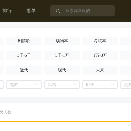
排行
播单
剧情歌
读物本
考核本
3千-5千
5千-1万
1万-3万
近代
现代
未来
题材
风格
时长
更
欢人数