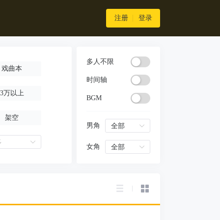
注册
登录
多人不限
戏曲本
时间轴
3万以上
BGM
架空
男角
全部
多
女角
全部