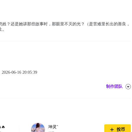
奶奶姓？还是她讲那些故事时，那眼里不灭的光？（是苦难里长出的善良，
止。
2026-06-16 20:05:39
制作团队
🔥
坤灵ˇ
投币