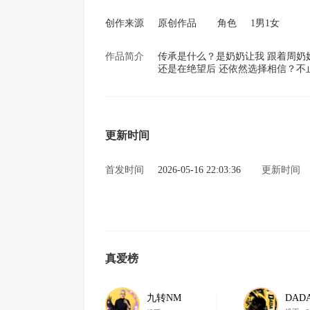
创作来源
原创作品
角色
1男1女
作品简介
传承是什么？是奶奶让我 跟着周
还是在绝望后 还依然选择相信？不
更新时间
首发时间
2026-05-16 22:03:36
更新时间
真爱榜
九转NM
DADA