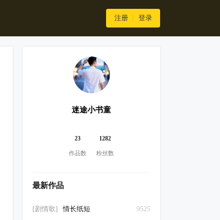
注册
登录
迷途小书童
23
1282
作品数
粉丝数
最新作品
[剧情歌]
情长纸短
9525